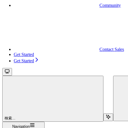
Community
Contact Sales
Get Started
Get Started
検索...
Navigation