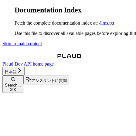
Documentation Index
Fetch the complete documentation index at:
/llms.txt
Use this file to discover all available pages before exploring fur
Skip to main content
Plaud Dev API
home page
日本語
アシスタントに質問
Search...
⌘
K