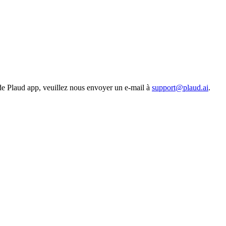
de Plaud app, veuillez nous envoyer un e-mail à
support@plaud.ai
.