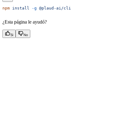
npm
 install
 -g
 @plaud-ai/cli
¿Esta página le ayudó?
Si
No