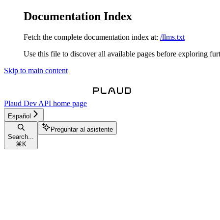
Documentation Index
Fetch the complete documentation index at:
/llms.txt
Use this file to discover all available pages before exploring fur
Skip to main content
Plaud Dev API
home page
Español
Preguntar al asistente
Search...
⌘
K