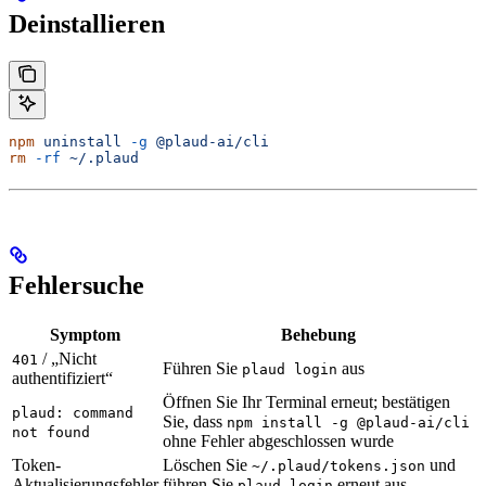
Deinstallieren
npm
 uninstall
 -g
 @plaud-ai/cli
rm
 -rf
 ~/.plaud
Fehlersuche
Symptom
Behebung
/ „Nicht
401
Führen Sie
aus
plaud login
authentifiziert“
Öffnen Sie Ihr Terminal erneut; bestätigen
plaud: command
Sie, dass
npm install -g @plaud-ai/cli
not found
ohne Fehler abgeschlossen wurde
Token-
Löschen Sie
und
~/.plaud/tokens.json
Aktualisierungsfehler
führen Sie
erneut aus
plaud login