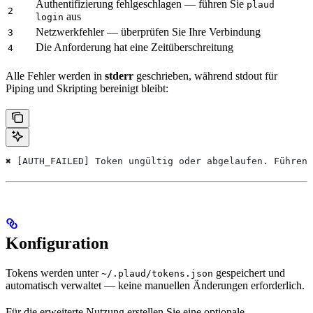
Authentifizierung fehlgeschlagen — führen Sie
plaud
2
aus
login
Netzwerkfehler — überprüfen Sie Ihre Verbindung
3
Die Anforderung hat eine Zeitüberschreitung
4
Alle Fehler werden in
stderr
geschrieben, während stdout für
Piping und Skripting bereinigt bleibt:
✖ [AUTH_FAILED] Token ungültig oder abgelaufen. Führen 
Konfiguration
Tokens werden unter
gespeichert und
~/.plaud/tokens.json
automatisch verwaltet — keine manuellen Änderungen erforderlich.
Für die erweiterte Nutzung erstellen Sie eine optionale