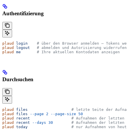
Authentifizierung
plaud
 login
    # über den Browser anmelden – Tokens wer
plaud
 logout
   # abmelden und Autorisierung widerrufen
plaud
 me
       # Ihre aktuellen Kontodaten anzeigen
Durchsuchen
plaud
 files
                   # letzte Seite der Aufnah
plaud
 files
 --page
 2
 --page-size
 50
plaud
 recent
                  # Aufnahmen der letzten 7
plaud
 recent
 --days
 30
        # Aufnahmen der letzten 3
plaud
 today
                   # nur Aufnahmen von heute