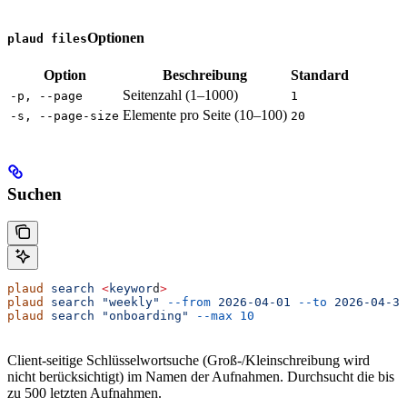
Optionen
plaud files
Option
Beschreibung
Standard
Seitenzahl (1–1000)
-p, --page
1
Elemente pro Seite (10–100)
-s, --page-size
20
Suchen
plaud
 search
 <
keywor
d
>
plaud
 search
 "weekly"
 --from
 2026-04-01
 --to
 2026-04-30
plaud
 search
 "onboarding"
 --max
 10
Client-seitige Schlüsselwortsuche (Groß-/Kleinschreibung wird
nicht berücksichtigt) im Namen der Aufnahmen. Durchsucht die bis
zu 500 letzten Aufnahmen.