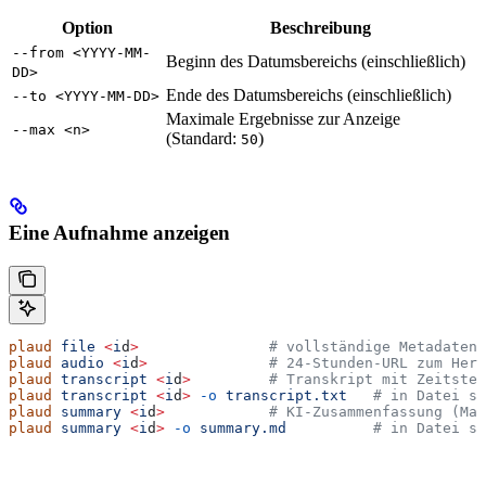
Option
Beschreibung
--from <YYYY-MM-
Beginn des Datumsbereichs (einschließlich)
DD>
Ende des Datumsbereichs (einschließlich)
--to <YYYY-MM-DD>
Maximale Ergebnisse zur Anzeige
--max <n>
(Standard:
)
50
Eine Aufnahme anzeigen
plaud
 file
 <
i
d
>
               # vollständige Metadaten 
plaud
 audio
 <
i
d
>
              # 24-Stunden-URL zum Heru
plaud
 transcript
 <
i
d
>
         # Transkript mit Zeitstem
plaud
 transcript
 <
i
d
>
 -o
 transcript.txt
   # in Datei sp
plaud
 summary
 <
i
d
>
            # KI-Zusammenfassung (Mar
plaud
 summary
 <
i
d
>
 -o
 summary.md
          # in Datei sp