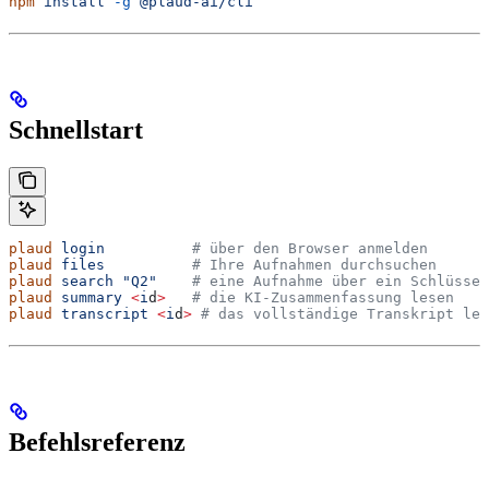
npm
 install
 -g
 @plaud-ai/cli
Schnellstart
plaud
 login
          # über den Browser anmelden
plaud
 files
          # Ihre Aufnahmen durchsuchen
plaud
 search
 "Q2"
    # eine Aufnahme über ein Schlüssel
plaud
 summary
 <
i
d
>
   # die KI-Zusammenfassung lesen
plaud
 transcript
 <
i
d
>
 # das vollständige Transkript les
Befehlsreferenz